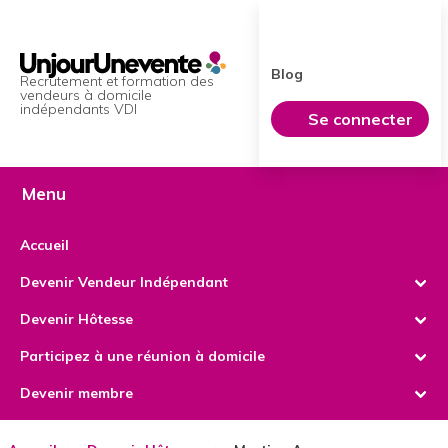
Blog
Recrutement et formation des
vendeurs à domicile
indépendants VDI
Se connecter
Menu
Accueil
Devenir Vendeur Indépendant
Devenir Hôtesse
Les offres d'emploi
Participez à une réunion à domicile
Les sessions de recrutement
Nos univers
Devenir membre
Contacter une VDI
Contacter un Vendeur Indépendant (VDI)
Les réunions à domicile (virtuelles) à venir
C'est quoi être vdi
C'est quoi être hotesse
Découvrez nos univers
Créer votre compte Vendeur (VDI ou autre)