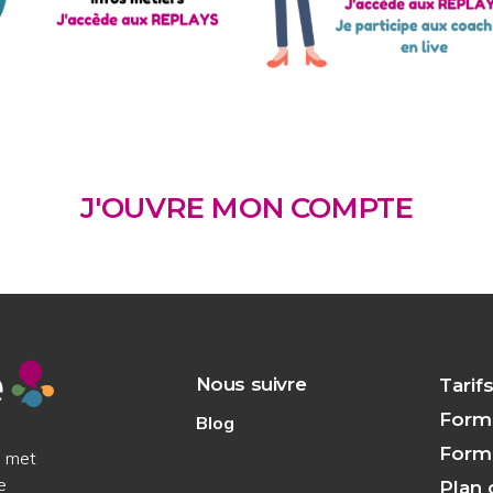
J'OUVRE MON COMPTE
Nous suivre
Tarif
Form
Blog
Forma
i met
e
Plan 